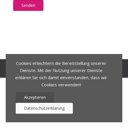
Senden
Cookies erleichtern die Bereitstellung unserer
© 2026. Stephanie Ruhfaß.
Dienste. Mit der Nutzung unserer Dienste
erklären Sie sich damit einverstanden, dass wir
Cookies verwenden!
Akzeptieren
Datenschutzerklärung